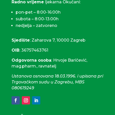
Radno vrijeme
ljekarna Okučani:
pon-pet – 8:00-16:00h
subota – 8:00-13:00h
nedjelja – zatvoreno
Sjedište
: Zaharova 7, 10000 Zagreb
OIB
: 36757463761
Odgovorna osoba
: Hrvoje Baričević,
mag.pharm., ravnatelj
Ustanova osnovana 18.03.1996. i upisana pri
Trgovačkom sudu u Zagrebu, MBS
080619249
61
Odgovorna osoba: Nataša Bas,
mag.pharm
18.03.1996. i upisana pri