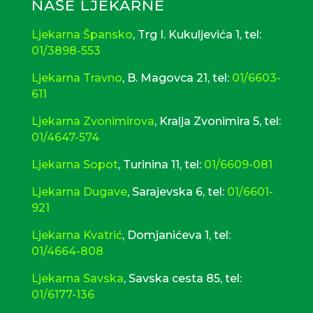
Trgovačkom sudu u Zagrebu, MBS
NAŠE LJEKARNE
080619249
Ljekarna Špansko
, Trg I. Kukuljevića 1, tel:
01/3898-553
Ljekarna Travno
, B. Magovca 21, tel:
01/6603-
611
Ljekarna Zvonimirova
, Kralja Zvonimira 5, tel:
01/4647-574
Ljekarna Sopot
, Turinina 11, tel:
01/6609-081
Ljekarna Dugave
, Sarajevska 6, tel:
01/6601-
921
Ljekarna Kvatrić
, Domjanićeva 1, tel:
01/4664-808
Ljekarna Savska
,
Savska cesta 85, tel:
01/6177-136