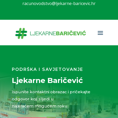
racunovodstvo@ljekarne-baricevic.hr
PODRŠKA I SAVJETOVANJE
Ljekarne Baričević
Ispunite kontaktni obrazac i pričekajte
odgovor koji slijedi u
najkraćem mogućem roku.