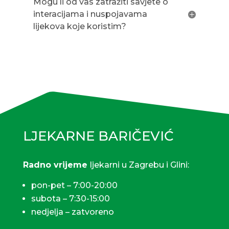
Mogu li od vas zatražiti savjete o
interacijama i nuspojavama
lijekova koje koristim?
LJEKARNE BARIČEVIĆ
Radno vrijeme
ljekarni u Zagrebu i Glini:
pon-pet – 7:00-20:00
subota – 7:30-15:00
nedjelja – zatvoreno