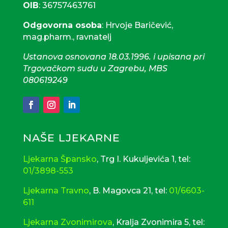
OIB
: 36757463761
Odgovorna osoba
: Hrvoje Baričević,
mag.pharm., ravnatelj
Ustanova osnovana 18.03.1996. i upisana pri
Trgovačkom sudu u Zagrebu, MBS
080619249
61
Odgovorna osoba: Nataša Bas,
mag.pharm
18.03.1996. i upisana pri
Trgovačkom sudu u Zagrebu, MBS
NAŠE LJEKARNE
080619249
Ljekarna Špansko
, Trg I. Kukuljevića 1, tel:
01/3898-553
Ljekarna Travno
, B. Magovca 21, tel:
01/6603-
611
Ljekarna Zvonimirova
, Kralja Zvonimira 5, tel: