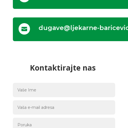
dugave@ljekarne-baricevic

Kontaktirajte nas