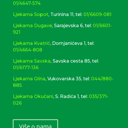
01/4647-574
Ljekarna Sopot
, Turinina 11, tel:
01/6609-081
Ljekarna Dugave
, Sarajevska 6, tel:
01/6601-
921
Ljekarna Kvatrić
, Domjanićeva 1, tel:
01/4664-808
Ljekarna Savska
,
Savska cesta 85, tel:
01/6177-136
Ljekarna Glina
, Vukovarska 35, tel:
044/880-
885
Ljekarna Okučani
, S. Radića 1, tel:
035/371-
026
Više o nama