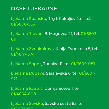
mag.pharm
18.03.1996. i upisana pri
Trgovačkom sudu u Zagrebu, MBS
NAŠE LJEKARNE
080619249
Ljekarna Špansko
, Trg I. Kukuljevića 1, tel:
01/3898-553
Ljekarna Travno
, B. Magovca 21, tel:
01/6603-
611
Ljekarna Zvonimirova
, Kralja Zvonimira 5, tel:
01/4647-574
Ljekarna Sopot
, Turinina 11, tel:
01/6609-081
Ljekarna Dugave
, Sarajevska 6, tel:
01/6601-
921
Ljekarna Kvatrić
, Domjanićeva 1, tel:
01/4664-808
Ljekarna Savska
,
Savska cesta 85, tel: