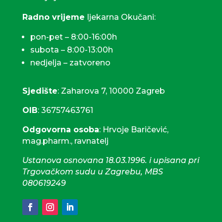
Radno vrijeme
ljekarna Okučani:
pon-pet – 8:00-16:00h
subota – 8:00-13:00h
nedjelja – zatvoreno
Sjedište
: Zaharova 7, 10000 Zagreb
OIB
: 36757463761
Odgovorna osoba
: Hrvoje Baričević,
mag.pharm., ravnatelj
Ustanova osnovana 18.03.1996. i upisana pri
Trgovačkom sudu u Zagrebu, MBS
080619249
61
Odgovorna osoba: Nataša Bas,