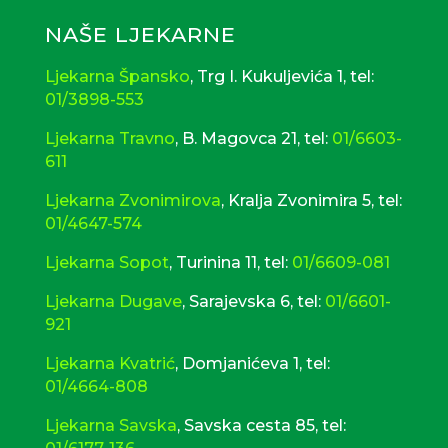
mag.pharm
18.03.1996. i upisana pri
Trgovačkom sudu u Zagrebu, MBS
NAŠE LJEKARNE
080619249
Ljekarna Špansko
, Trg I. Kukuljevića 1, tel:
01/3898-553
Ljekarna Travno
, B. Magovca 21, tel:
01/6603-
611
Ljekarna Zvonimirova
, Kralja Zvonimira 5, tel:
01/4647-574
Ljekarna Sopot
, Turinina 11, tel:
01/6609-081
Ljekarna Dugave
, Sarajevska 6, tel:
01/6601-
921
Ljekarna Kvatrić
, Domjanićeva 1, tel:
01/4664-808
Ljekarna Savska
,
Savska cesta 85, tel: